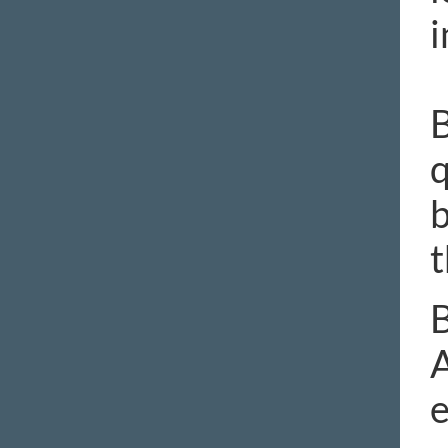
i
B
q
b
t
B
A
e