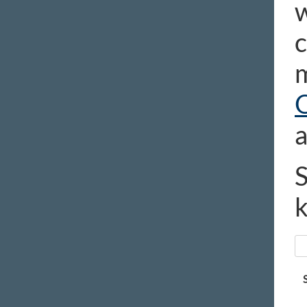
w
c
m
a
S